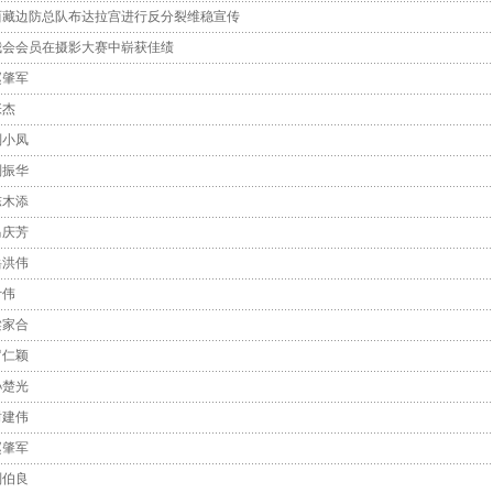
西藏边防总队布达拉宫进行反分裂维稳宣传
我会会员在摄影大赛中崭获佳绩
赵肇军
张杰
刘小凤
刘振华
陈木添
马庆芳
岳洪伟
叶伟
梁家合
罗仁颖
孙楚光
谢建伟
赵肇军
刘伯良