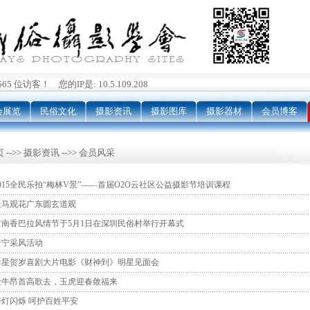
5 位访客！ 您的IP是: 10.5.109.208
会展览
民俗文化
摄影资讯
摄影图库
摄影器材
会员博客
 -->> 摄影资讯 -->> 会员风采
2015全民乐拍“梅林V景”——首届O2O云社区公益摄影节培训课程
走马观花广东圆玄道观
甘南香巴拉风情节于5月1日在深圳民俗村举行开幕式
普宁采风活动
群星贺岁喜剧大片电影《财神到》明星见面会
金牛昂首高歌去，玉虎迎春敛福来
警灯闪烁 呵护百姓平安