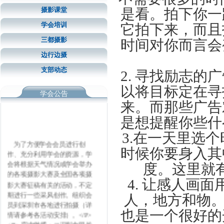
摄影课堂
是看。拍下你一
学会培训
它拍下来，而且
三都摄影
时间对你而言会
边行边摄
支部动态
2. 寻找励志
以将目标定在寻
学会公告
来。而那些广告
是想提醒你些什
3.在一天里选
为了方便学会会员进行创
时候你要身入其
作、充分利用学会的资源，学
会将根据天气情况或学会举办
度。这里就
的各项摄影大赛及全国各项摄
4. 让感人画
影大赛征稿有关的活动，不定
期进行一些采风创作。组织会
人，地方和物。
员到深圳市各地进行拍摄（详
也是一个很好的
情请参考各活动安排）。</P>
<P> 官方微博：@深圳市民俗